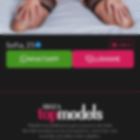
Sofia, 25
+ INFO
WHATSAPP
LLÁMAME
Plataforma publicitaria para mayores de edad.
No intervenimos en los encuentros, si los hay; son
acuerdos privados entre adultos.