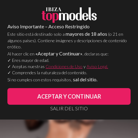
QUIERO ANUNCIARME
Aviso Importante – Acceso Restringido
mayores de 18 años
Este sitio está destinado solo a
(o 21 en
algunos países). Contiene imágenes y descripciones de contenido
erótico.
«Aceptar y Continuar»
Al hacer clic en
, declaras que:
✓ Eres mayor de edad.
✓ Aceptas nuestras
Condiciones de Uso
y
Aviso Legal.
✓ Comprendes la naturaleza del contenido.
sal del sitio.
Si no cumples con estos requisitos,
ACEPTAR Y CONTINUAR
SALIR DEL SITIO