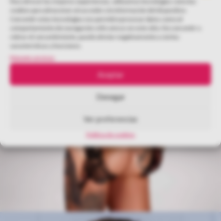
Para ofrecer las mejores experiencias, utilizamos tecnologías como las
cookies para almacenar y/o acceder a la información del dispositivo.
Consentir estas tecnologías nos permitirá procesar datos como el
comportamiento de navegación o IDs únicos en este sitio. No consentir o
retirar el consentimiento, puede afectar negativamente a ciertas
características y funciones.
Manage services
Aceptar
Denegar
Ver preferencias
Política de cookies