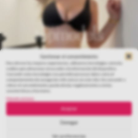
Gestionar el consentimiento
Para ofrecer las mejores experiencias, utilizamos tecnologías como las
cookies para almacenar y/o acceder a la información del dispositivo.
Consentir estas tecnologías nos permitirá procesar datos como el
comportamiento de navegación o IDs únicos en este sitio. No consentir o
retirar el consentimiento, puede afectar negativamente a ciertas
características y funciones.
Manage services
Aceptar
Denegar
Ver preferencias