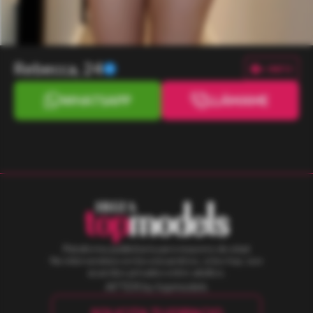
Rebecca, 24
+ INFO
WHATSAPP
LLÁMAME
Plataforma publicitaria para mayores de edad.
No intervenimos en los encuentros, si los hay; son
acuerdos privados entre adultos.
AFTER by topmodels