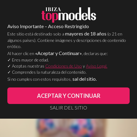
QUIERO ANUNCIARME
Aviso Importante – Acceso Restringido
mayores de 18 años
Este sitio está destinado solo a
(o 21 en
algunos países). Contiene imágenes y descripciones de contenido
erótico.
«Aceptar y Continuar»
Al hacer clic en
, declaras que:
✓ Eres mayor de edad.
✓ Aceptas nuestras
Condiciones de Uso
y
Aviso Legal.
✓ Comprendes la naturaleza del contenido.
sal del sitio.
Si no cumples con estos requisitos,
ACEPTAR Y CONTINUAR
SALIR DEL SITIO